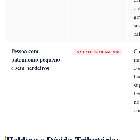
cu
go
so
ex
Pessoa com
Cu
NÃO NECESSARIAMENTE
patrimônio pequeno
ma
e sem herdeiros
co
fi
su
be
no
co
Holding e Dívida Tributária: