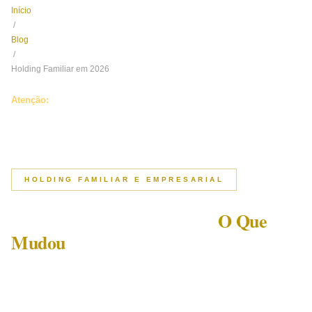
Início
/
Blog
/
Holding Familiar em 2026
Atenção:
Com o ITCMD progressivo avançando nos estados e a
tributação de dividendos aprovada para 2026, a janela para
planejamento patrimonial sob as regras atuais está se fechando. Este
artigo explica o que mudou e o que precisa ser analisado agora.
HOLDING FAMILIAR E EMPRESARIAL
Holding Familiar em 2026:
O Que
Mudou
e o Que Você Precisa Decidir
Agora
A reforma tributária não mudou apenas o consumo. Ela