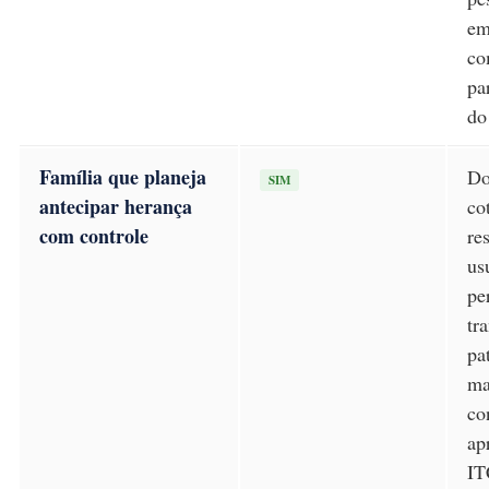
em
co
pa
do
Família que planeja
Do
SIM
antecipar herança
co
com controle
re
us
pe
tra
pa
ma
co
ap
I