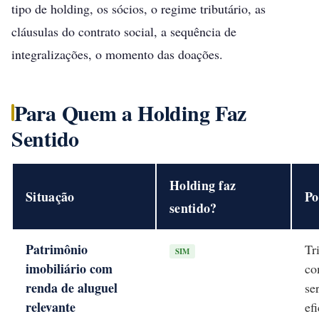
tipo de holding, os sócios, o regime tributário, as
cláusulas do contrato social, a sequência de
integralizações, o momento das doações.
Para Quem a Holding Faz
Sentido
Holding faz
Situação
Po
sentido?
Patrimônio
Tr
SIM
imobiliário com
co
renda de aluguel
se
relevante
ef