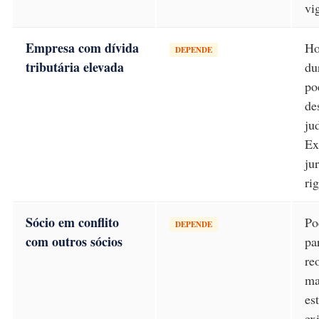
vi
Empresa com dívida
Ho
DEPENDE
tributária elevada
du
po
de
ju
Ex
ju
ri
Sócio em conflito
Po
DEPENDE
com outros sócios
pa
re
ma
es
ex