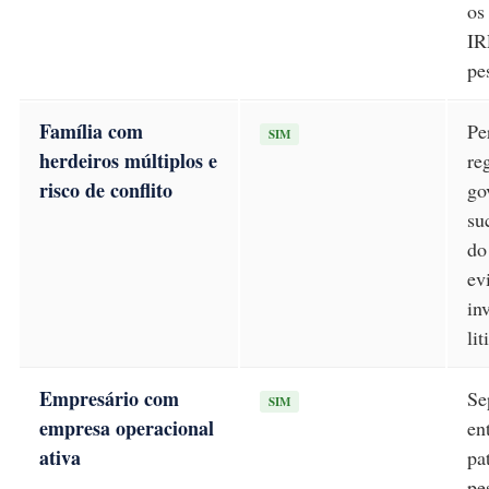
os
IR
pe
Família com
Pe
SIM
herdeiros múltiplos e
re
risco de conflito
go
su
do
ev
in
lit
Empresário com
Se
SIM
empresa operacional
en
ativa
pa
pe