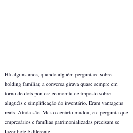
mudou as regras do planejamento patrimonial. Quem
ainda não analisou sua estrutura pode pagar muito
mais para passar o patrimônio adiante.
Por
Rodrigo Kfouri Laurindo
Junho 2026
Leitura:
14 minutos
Farah & Laurindo
Sociedade de Advogados
Há alguns anos, quando alguém perguntava sobre
holding familiar, a conversa girava quase sempre em
torno de dois pontos: economia de imposto sobre
aluguéis e simplificação do inventário. Eram vantagens
reais. Ainda são. Mas o cenário mudou, e a pergunta que
empresários e famílias patrimonializadas precisam se
fazer hoje é diferente.